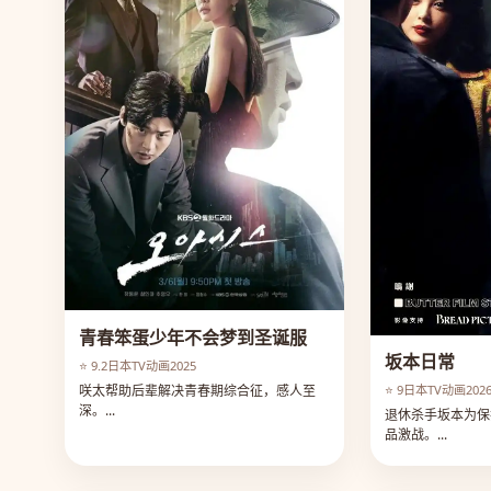
青春笨蛋少年不会梦到圣诞服
坂本日常
⭐ 9.2
日本
TV动画
2025
咲太帮助后辈解决青春期综合征，感人至
⭐ 9
日本
TV动画
202
深。...
退休杀手坂本为保
品激战。...