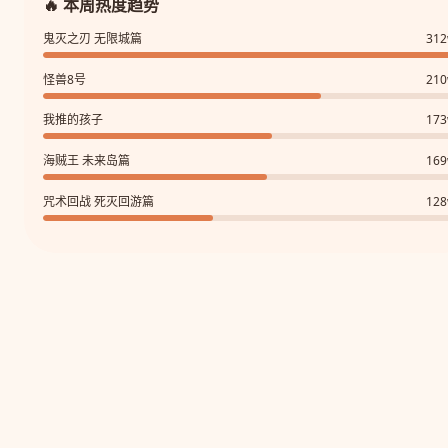
🔥 本周热度趋势
鬼灭之刃 无限城篇
31
怪兽8号
21
我推的孩子
17
海贼王 未来岛篇
16
咒术回战 死灭回游篇
12