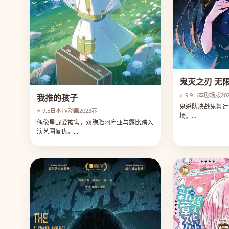
鬼灭之刃 无
⭐ 9.9
日本
剧场版
20
我推的孩子
鬼杀队决战鬼舞辻
⭐ 9.5
日本
TV动画
2023春
场。...
偶像星野爱被害，双胞胎阿库亚与露比踏入
演艺圈复仇。...