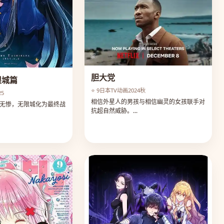
胆大党
限城篇
⭐ 9
日本
TV动画
2024秋
25
相信外星人的男孩与相信幽灵的女孩联手对
无惨，无限城化为最终战
抗超自然威胁。...