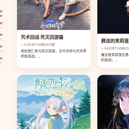
2w
0w
3w
咒术回战 死灭回游篇
葬送的芙莉莲
⭐ 9.4
日本
TV动画
2025春
9w
⭐ 9.6
日本
TV动画
2
虎杖悠仁参与死灭回游，古代术师与咒术界
魔法使芙莉莲在勇
终极混战。...
8w
的旅途。...