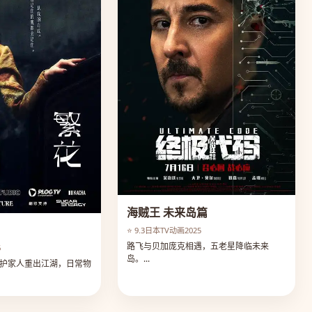
海贼王 未来岛篇
⭐ 9.3
日本
TV动画
2025
路飞与贝加庞克相遇，五老星降临未来
6
岛。...
护家人重出江湖，日常物