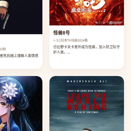
怪兽8号
⭐ 9.2
日本
TV动画
2024春
日比野卡夫卡意外成为怪兽，加入防卫队守
023秋
护人类。...
者死后踏上理解人类情感