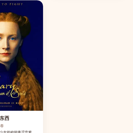
东西
3春
女的校园青涩恋爱。...