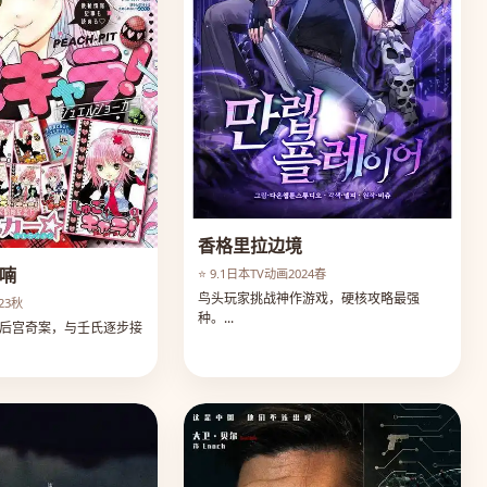
香格里拉边境
喃
⭐ 9.1
日本
TV动画
2024春
鸟头玩家挑战神作游戏，硬核攻略最强
023秋
种。...
后宫奇案，与壬氏逐步接