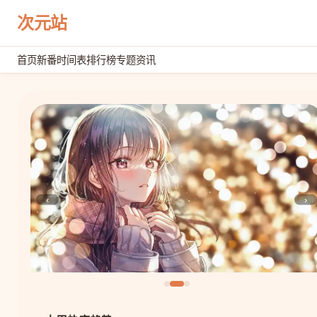
次元站
首页
新番时间表
排行榜
专题
资讯
‹
›