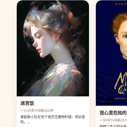
迷宫饭
⭐ 9.2
日本
TV动画
2024冬
我心里危险的
莱欧斯小队在地下城烹饪魔物料理，奇妙冒
⭐ 9
日本
TV动画
202
险。...
阴暗少年与阳光美少