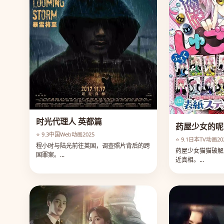
时光代理人 英都篇
药屋少女的呢
⭐ 9.3
中国
Web动画
2025
⭐ 9.1
日本
TV动画
2
程小时与陆光前往英国，调查照片背后的跨
药屋少女猫猫破解
国罪案。...
近真相。...